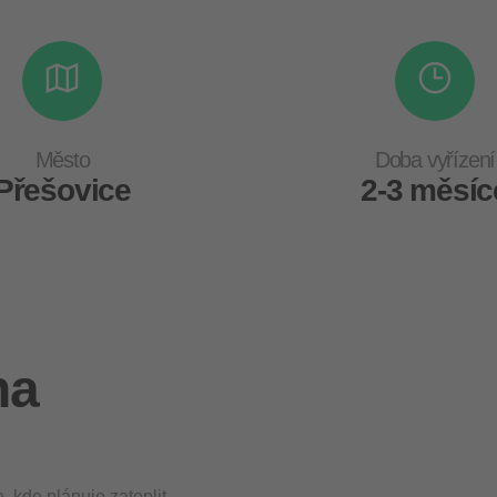
Město
Doba vyřízení
Přešovice
2-3 měsíc
na
 kde plánuje zateplit