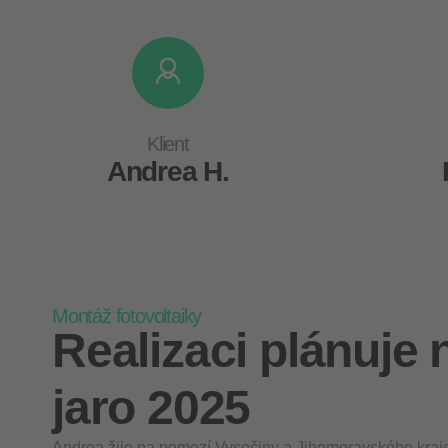
Klient
Andrea H.
Montáž fotovoltaiky
Realizaci plánuje 
jaro 2025
Andrea žije na pomezí Vysočiny a Jihomoravského kraje,