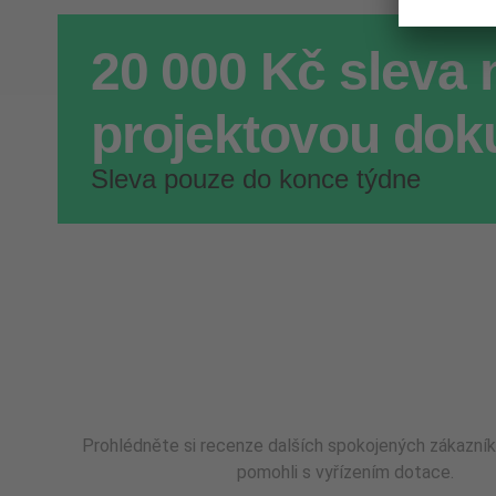
20 000 Kč sleva 
projektovou dok
Sleva pouze do konce týdne
Prohlédněte si recenze dalších spokojených zákazník
pomohli s vyřízením dotace.