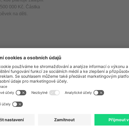
1 500 000 Kč. Částka
pěvek na děti.