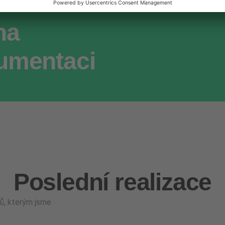
na
umentaci
Poslední realizace
ů, kterým jsme