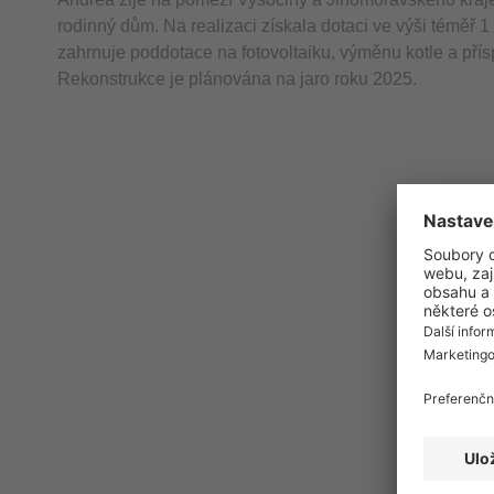
rodinný dům. Na realizaci získala dotaci ve výši téměř 
zahrnuje poddotace na fotovoltaiku, výměnu kotle a přís
Rekonstrukce je plánována na jaro roku 2025.