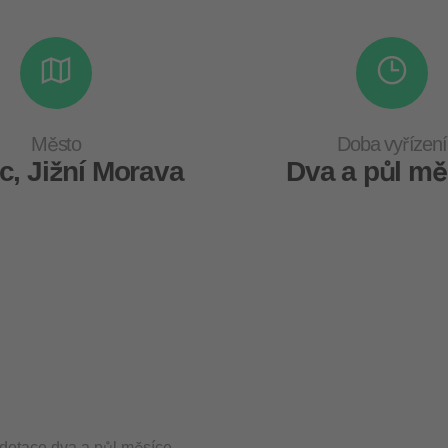
Město
Doba vyřízení
c, Jižní Morava
Dva a půl mě
dotace dva a půl měsíce.