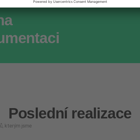
na
umentaci
Poslední realizace
ů, kterým jsme