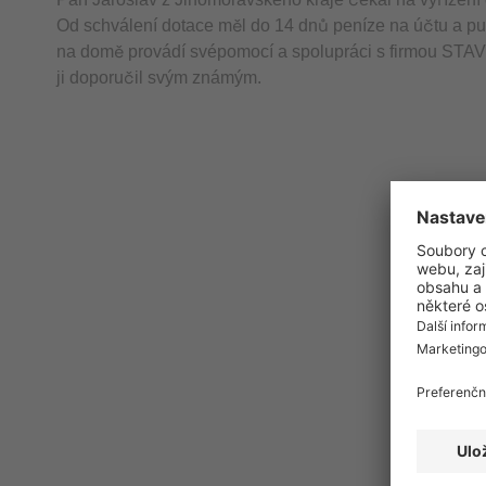
Od schválení dotace měl do 14 dnů peníze na účtu a pus
na domě provádí svépomocí a spolupráci s firmou STAV 
ji doporučil svým známým.