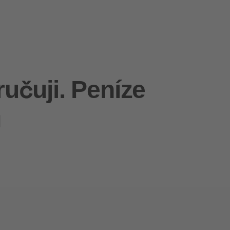
učuji. Peníze
ů