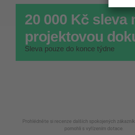
20 000 Kč sleva 
projektovou dok
Sleva pouze do konce týdne
Prohlédněte si recenze dalších spokojených zákazník
pomohli s vyřízením dotace.