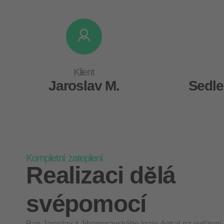
Klient
Jaroslav M.
Sedle
Kompletní zateplení
Realizaci dělá
svépomocí
Pan Jaroslav z Jihomoravského kraje čekal na vyřízení 