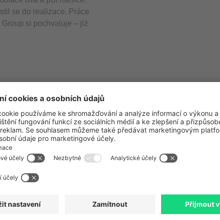
til se do realizace. Práce
Group si pochvaluje – již