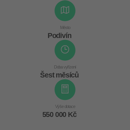
Město
Podivín
Doba vyřízení
Šest měsíců
Výše dotace
550 000 Kč