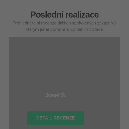
Poslední realizace
Prohlédněte si recenze dalších spokojených zákazníků,
kterým jsme pomohli s vyřízením dotace.
Josef S.
DETAIL RECENZE