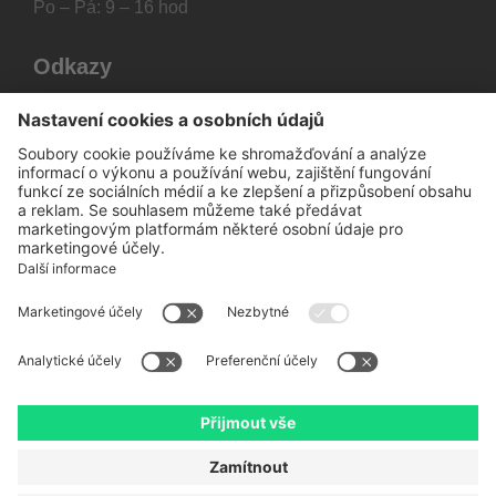
Po – Pá: 9 – 16 hod
Odkazy
Dotace
Jak to funguje
Výhody zateplení
Financování
Nejčastější dotazy
Kontakt
STAV GROUP s.r.o. – Copyright © 2023. Všechna
práva vyhrazena.